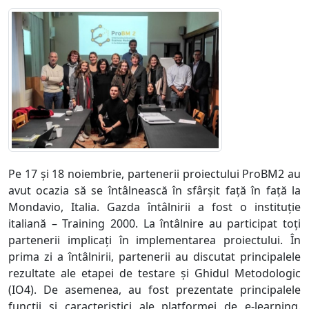
Pe 17 și 18 noiembrie, partenerii proiectului ProBM2 au
avut ocazia să se întâlnească în sfârșit față în față la
Mondavio, Italia. Gazda întâlnirii a fost o instituție
italiană – Training 2000. La întâlnire au participat toți
partenerii implicați în implementarea proiectului. În
prima zi a întâlnirii, partenerii au discutat principalele
rezultate ale etapei de testare și Ghidul Metodologic
(IO4). De asemenea, au fost prezentate principalele
funcții și caracteristici ale platformei de e-learning.