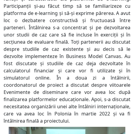
Participanții și-au făcut timp să se familiarizeze cu
platforma de e-learning și să-și exprime părerea. A avut
loc o dezbatere constructivă și fructuoasă între
parteneri. Întâlnirea s-a concentrat și pe dezvoltarea
unor studii de caz care să fie incluse în exerciții și în
secțiunea de evaluare finală. Toți partenerii au discutat
despre studiile de caz existente și au decis să le
dezvolte implementeze în Business Model Canvas. Au
fost discutate și studiile de caz deja dezvoltate în
calculatorul financiar și care vor fi utilizate și în
simulatorul online. În a doua zi a întâlnirii,
coordonatorul de proiect a discutat despre viitoarele
Evenimente de diseminare care vor avea loc după
finalizarea platformelor educaționale. Apoi, s-a discutat
necesitatea organizării unei alte întâlniri internaționale,
care va avea loc în Polonia în martie 2022 și va fi
întâlnirea finală a proiectului.