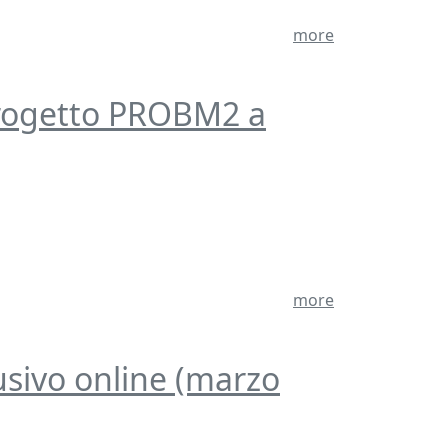
more
progetto PROBM2 a
more
usivo online (marzo